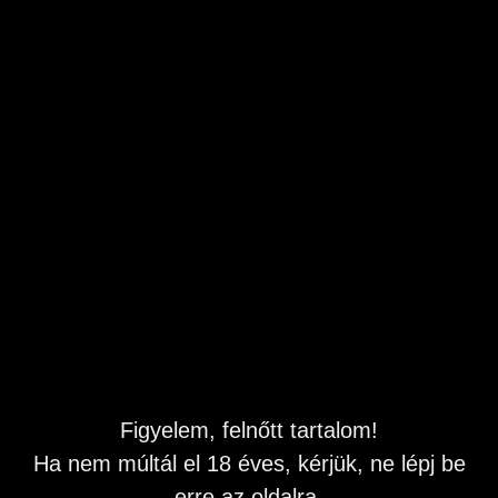
Éjjel és nappal is hívhatsz engem, mindig elérhető vagyok!
Tel:06-90-603-749
Figyelem, felnőtt tartalom!
Ha nem múltál el 18 éves, kérjük, ne lépj be
erre az oldalra.