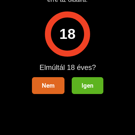
18
Elmúltál 18 éves?
Nem
Igen
Műszaki háttér szolgáltató:
Questline Kft. 2724 Újlengyel, Petőfi Sándor 48. Info vonal:
0620990 7590 Hívás díja: 508 Ft Perc
Hirdetés azonosító
: 1687356838