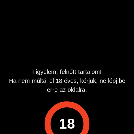
teljesen ezen a vonalon.áljon a mozgásom rutinossá.
Minden este szeretkezéssel végzödött.
Érdeklődési köröm Szerepjáték Ha nem veszem fel kérlek
próbáld később és légy kitartó.
Figyelem, felnőtt tartalom!
Ha nem múltál el 18 éves, kérjük, ne lépj be
erre az oldalra.
Emelt díjas ÁSZF:sextelefon.hu altalanos-szerzodesi-
feltetelek
Emelt díjas ÁSZF: tinyurl.com sextelefon-aszf
18
Hiba esetén: https: edesvagyak.hu altalanos-szerzodesi-