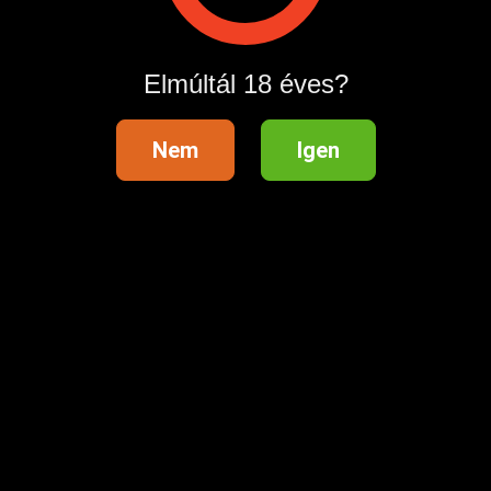
feltetelek ( A hívás díja: bruttó 1016 Ft perc,
ügyfélszolgálati telefonszám: 0614557284)
Elmúltál 18 éves?
Nem
Igen
Hirdetés azonosító
: 1665618252
Megtekintések:
0
Szabálytalan hirdetés?
A hirdetővel való kapcsolatfelvételhez lépj be startapró.hu
fiókodba vagy regisztrálj gyorsan most!
Belépés / Regisztráció