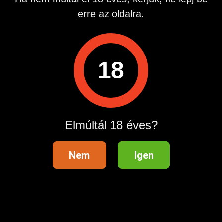
http: ninaerotika.hu
erre az oldalra.
Ügyfélszolgálat:
06304893636 Emelt díjas ÁSZF: https: bit.ly 3AcI8ar
Hirdetés azonosító
: 1702663173
18
Megtekintések:
0
Szabálytalan hirdetés?
Elmúltál 18 éves?
A hirdetővel való kapcsolatfelvételhez lépj be startapró.hu
fiókodba vagy regisztrálj gyorsan most!
Belépés / Regisztráció
Nem
Igen
Hirdetés megosztása