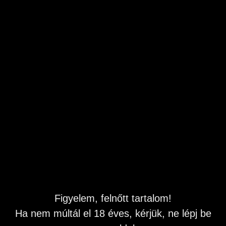
Élvezzünk és Masztizzunk együtt 90-603-889
Budapest
,
XV. kerület
Feladás dátuma: 2026.07.06 09:58
Naponta frissítve
Leírás
Ha Te is úgy érzed, hogy szeretnéd felfedezni az erotikus
oldaladat, Beindult a fantáziád? Hívj és éld át velem.
90-603-889
és intenzív élményekre vágysz, akkor talán nekünk már
Figyelem, felnőtt tartalom!
csak egymásra kell találnunk hivj fel . Mert én már készen
állok arra, hogy megismerjelek, és együtt éljük át a
Ha nem múltál el 18 éves, kérjük, ne lépj be
szenvedélyünkben rejlő örömöket