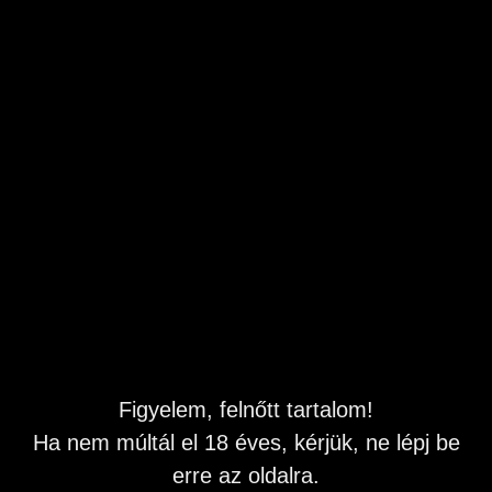
Éhes punci pénisszel álmodik. 0690 603 210
Budapest
,
XIV. kerület
Feladás dátuma: 2026.07.26 16:41
Naponta frissítve
Leírás
Nedves a bugyim, reggelre teljesen átázott. Erotikus
álmom volt az éjjel, ettől teljesen sikamlós lettem.
Kívánom, hogy belém tedd merev szerszámod! Még az
ágyban fekszem és nincs itt senki. Combjaimat széttárom
és ujjaimmal behatolok finom kis puncikámba. Jó nedves.
Figyelem, felnőtt tartalom!
Képzeld csak, mennyire felizgultam! Maszturbálni kezdek
és várlak téged az ágyban!
Ha nem múltál el 18 éves, kérjük, ne lépj be
A számom 0690 603 210
erre az oldalra.
A hívás díja percenként bruttó 1580 Ft. Inf: 06302238418