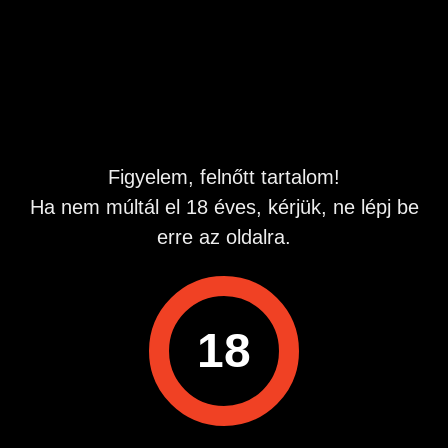
Bármi a fantáziád, én valóra váltom szerepjáték, piszkos
szavak, mély torok, minden cseppig lenyelem, amit adsz
Ha csak beszélgetni, flörtölni, vagy együtt élvezni akarsz
telefonon, én mindig itt vagyok neked.
Hívj bármikor, a hangom már most vár rád
06-90-603-719
Figyelem, felnőtt tartalom!
Ha nem múltál el 18 éves, kérjük, ne lépj be
erre az oldalra.
18
Műszaki háttér szolgáltató:
Quest-Line Kft. 2724 Újlengyel, Petőfi Sándor 48. Info
vonal: 06209907590 Hívás díja: 508 Ft Perc