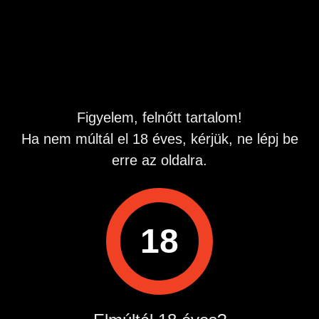
talán egy kis izgalmat is. Ki tudja, hova vezet egy ártatlan
beszélgetés lehet, hogy épp most kezdődik valami, amit
egyikünk sem felejt el könnyen.
Hívj bátran nem harapok csak ha kéred: 0690 603 732
Figyelem, felnőtt tartalom!
Ha nem múltál el 18 éves, kérjük, ne lépj be
erre az oldalra.
18
Műszaki háttér szolgáltató:
Quest-Line Kft. 2724 Újlengyel, Petőfi Sándor 48. Info