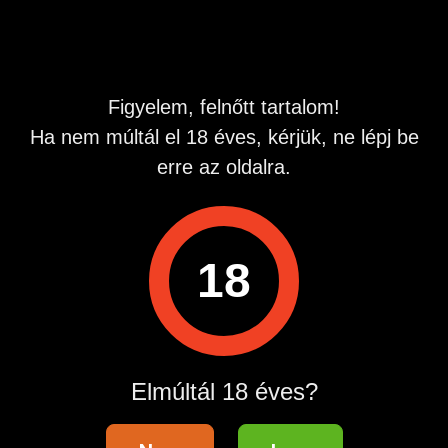
Emelt díjas ÁSZF:sextelefon.hu altalanos-szerzodesi-
Figyelem, felnőtt tartalom!
feltetelek
Emelt díjas ÁSZF: tinyurl.com sextelefon-aszf ( A hívás
Ha nem múltál el 18 éves, kérjük, ne lépj be
díja: bruttó 1016 Ft perc, ügyfélszolgálati telefonszám:
erre az oldalra.
0614557284)
18
Hirdetés azonosító
: 1733557659
Megtekintések:
0
Elmúltál 18 éves?
Szabálytalan hirdetés?