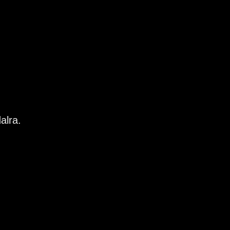
alra.