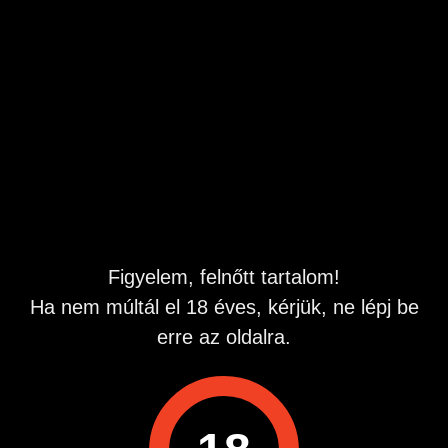
megalázni, de a fordítottja is izgat. Imádom, amikor a
nyelved felfedez és behatol a legérzékenyebb pontjaimra.
Nagyon élvezem az intenzív, mély kényeztetést, és ha a
megfelelő pillanatban érzem, ahogy lüktetve élvezel
bennem az egyszerűen isteni. Ha van kedved, utána még
egyesülhetünk is.
Meghívsz egy virtuális kávéra a hívásoddal, és akár 3 perc
alatt eljuthatsz a csúcsra!
Nincs percdíj, csak hívj!
Tel: 0690 636500
Figyelem, felnőtt tartalom!
Ha nem múltál el 18 éves, kérjük, ne lépj be
erre az oldalra.