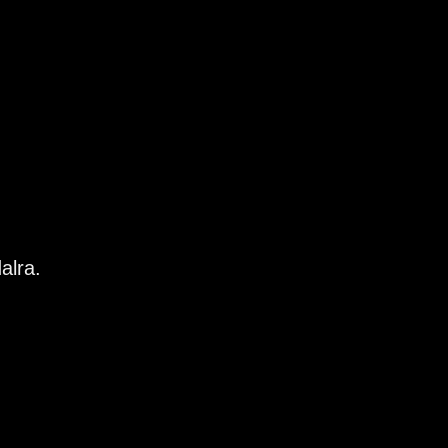
alra.