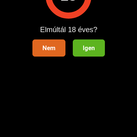
Elmúltál 18 éves?
Műszaki háttér szolgáltató:
Questline Kft. 2724 Újlengyel, Petőfi Sándor 48. Info vonal:
0612754899 Hívás díja: 508 Ft Perc
Nem
Igen
Hirdetés azonosító
: 1655801650
Megtekintések:
0
Szabálytalan hirdetés?
A hirdetővel való kapcsolatfelvételhez lépj be startapró.hu
fiókodba vagy regisztrálj gyorsan most!
Belépés / Regisztráció