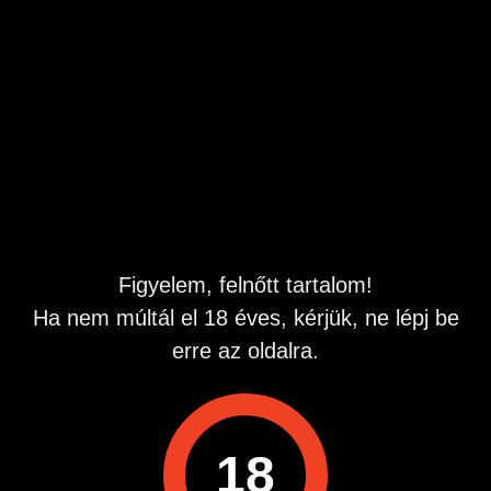
ujjaimmal, hol a kedvenc játékszeremmel, ami olyan
tökéletesen tölt ki.
Mindig, minden percben vágyom az élvezetre. Ha készen
állsz, csak hívj hadd halljad élőben, ahogy nyöszörgök,
zihálok, és együtt élvezzük a pillanatot, amíg el nem fogy a
hangom a gyönyörtől.
Bármikor hívhatsz, éjjel-nappal várlak, hogy a füledbe
suttoghassam a legforróbb pillanataimat
06-90-603-728
Figyelem, felnőtt tartalom!
Ha nem múltál el 18 éves, kérjük, ne lépj be
erre az oldalra.
Élő hívás, nem rögzítő!
18