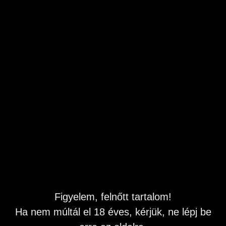
felkelt bennem valami sötéten játékos kíváncsiságot. Izgat,
ha valaki elém áll erős vágyakkal, elmondja, mit szeretne,
és hagyja, hogy kibontsam a fantáziáját, lépésről lépésre
akár nagyon mély, nagyon személyes témákig is.
A harisnyám, a hangom, az engedelmességem vagy épp
az, ahogy ellenállok és játékosan visszaszólok mind-mind
attól függ, milyen férfi vagy. Ha velem beszélsz, nem lesz
tiltott téma, csak jó időzítés.
Nem vagyok kurva én egy játékos, szabados,
fékezhetetlen lotyó vagyok, aki szereti a fantáziákat
valósággá alakítani.
De csak akkor, ha egy férfi elég bátor ahhoz, hogy
kimondja, mi jár a fejében.
Délutántól késő éjszakáig várom a hívást üzenetre nem
válaszolok.
Figyelem, felnőtt tartalom!
Telefonszámom: 06 90 603 030
Ha nem múltál el 18 éves, kérjük, ne lépj be