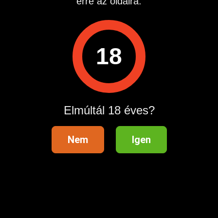
erre az oldalra.
18
Elmúltál 18 éves?
Nem
Igen
A SZOLGÁLTATÁS MŰSZAKI HÁTTERÉT A QUEST-
LINE KFT BIZTOSÍTJA. ÜGYFÉLSZOLGÁLAT
ELÉRHETÓSÉGE, AHOL SZOLGÁLTATÁS NEM
ÉRHETŐ EL, CSAK TECHNIKAI SEGÍTSÉGET TUDUNK
NYÚJTANI: 0620 99 ÚJLENGYEL, PETŐFI SÁNDOR
UTCA 48. HÍVÁS DÍJA: 960.-FT PERC
Hirdetés azonosító
: 1689857401