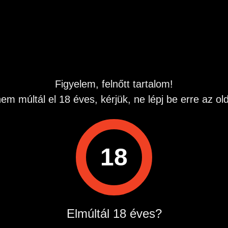
 férfi keres párt
- ápolt férfi hölgyeket,párokat kényeztetne órákig
Figyelem, felnőtt tartalom!
em múltál el 18 éves, kérjük, ne lépj be erre az old
18
kelhetnek
Elmúltál 18 éves?