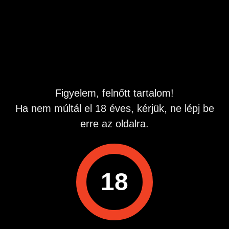
Párként hölgyet
keresünk.Ápoltság,diszkréció.Napközben,zuglóban.
Hirdetés azonosító
: 1755767561
Megtekintések:
0
Szabálytalan hirdetés?
Figyelem, felnőtt tartalom!
Ha nem múltál el 18 éves, kérjük, ne lépj be
A hirdetővel való kapcsolatfelvételhez lépj be startapró.hu
erre az oldalra.
fiókodba vagy regisztrálj gyorsan most!
Belépés / Regisztráció
18
Hirdetés megosztása