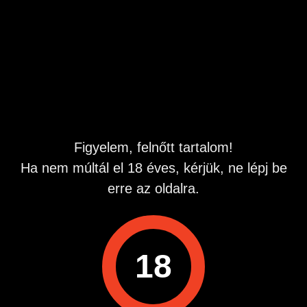
Leírás
Lányok Hölgyeket ,Párokat ,akiket érdekel A Creampie
vagy Cuckold együttlét :)
Mindegyikünk jól fog járni :) Keress Bátran többit privátban
megbeszéljük :)
Hirdetés azonosító
: 1762769088
Megtekintések:
0
Figyelem, felnőtt tartalom!
Szabálytalan hirdetés?
Ha nem múltál el 18 éves, kérjük, ne lépj be
erre az oldalra.
A hirdetővel való kapcsolatfelvételhez lépj be startapró.hu
fiókodba vagy regisztrálj gyorsan most!
Belépés / Regisztráció
18
Hirdetés megosztása