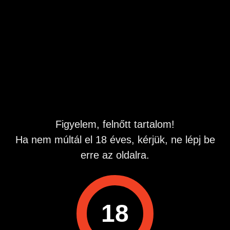
Két budapesti, vagy Budapest környéki lányt keresek
édeshármasra. Ha működik a háromszög és jól érezzük
magunkat egymás társaságában, akkor rendszeres
találkozókat szeretnék. Megbízható, igényes és jóképű
pasi vagyok, rendszeresen sportolok, és egyébként
könnyen ismerkedem, de ebben a felállásban azért nehéz
megbízható partnereket találni. Nem árt ha ismeritek
egymást, és már összeszokott páros vagytok, de ezt
illetően rugalmas vagyok. :)
Hirdetés azonosító
: 1782837849
Figyelem, felnőtt tartalom!
Megtekintések:
0
Ha nem múltál el 18 éves, kérjük, ne lépj be
Szabálytalan hirdetés?
erre az oldalra.
A hirdetővel való kapcsolatfelvételhez lépj be startapró.hu
fiókodba vagy regisztrálj gyorsan most!
18
Belépés / Regisztráció