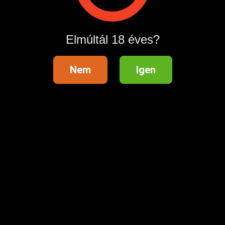
Hirdetés megosztása
Elmúltál 18 éves?
Nem
Igen