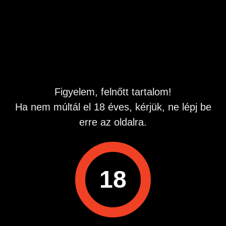
Sziasztok. Hármasra keresek párokat 26 éves átlagos pasi
vagyok. Helyet tudok biztosítani ha úgy van. Van már némi
tapasztalatom is.
Hirdetés azonosító
: 1769918201
Megtekintések:
0
Szabálytalan hirdetés?
Figyelem, felnőtt tartalom!
Ha nem múltál el 18 éves, kérjük, ne lépj be
A hirdetővel való kapcsolatfelvételhez lépj be startapró.hu
erre az oldalra.
fiókodba vagy regisztrálj gyorsan most!
Belépés / Regisztráció
18
Hirdetés megosztása