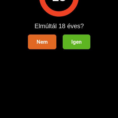
Hirdetés megosztása
Elmúltál 18 éves?
Nem
Igen