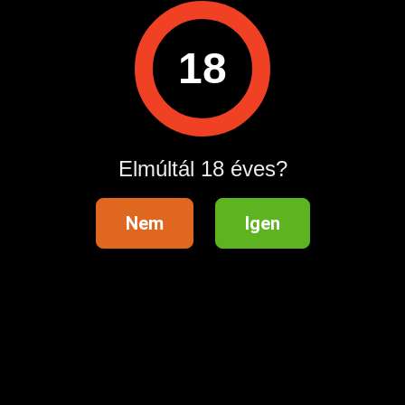
A hirdetővel való kapcsolatfelvételhez lépj be startapró.hu
fiókodba vagy regisztrálj gyorsan most!
18
Belépés / Regisztráció
Hitelesített telefonszám
Elmúltál 18 éves?
Nem
Igen
Hirdetés megosztása