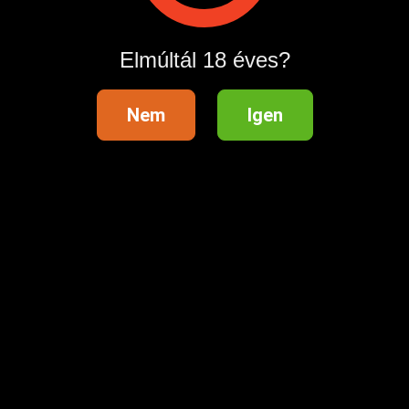
Hirdetés megosztása
Elmúltál 18 éves?
Nem
Igen