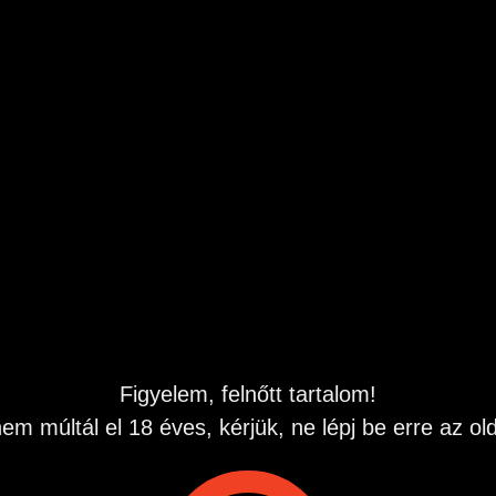
ek
Figyelem, felnőtt tartalom!
em múltál el 18 éves, kérjük, ne lépj be erre az old