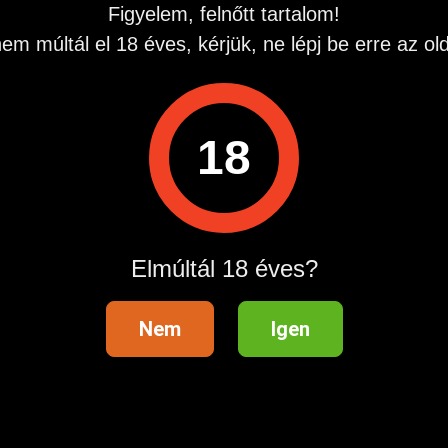
Figyelem, felnőtt tartalom!
ás, Ingyen parkolás, Nem dohányzó
em múltál el 18 éves, kérjük, ne lépj be erre az old
18
khez keresem ápolt partnerem.
iatt kérlek hívj.
Elmúltál 18 éves?
8
Nem
Igen