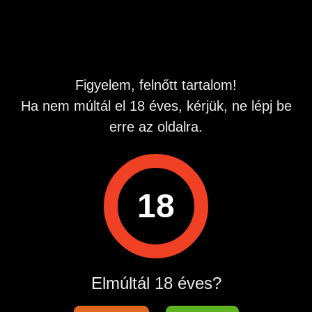
Keblek
kis keblek, Természetes
Intimrész
borotvált
Irányultság
Több partnert is vár, Urakat vár
Jellemzok
Popószex
Figyelem, felnőtt tartalom!
Ha nem múltál el 18 éves, kérjük, ne lépj be
Fürdőszobás, Légkondícionálós,
Lakás
Nem dohányzó
erre az oldalra.
Leírás
Ápolt, egészséges, nagyon potens és jó méretű roma
18
férfiakat keresek max 50 éves korig.
Hirdetés azonosító
: 1754460752
Megtekintések:
0
Elmúltál 18 éves?
Szabálytalan hirdetés?