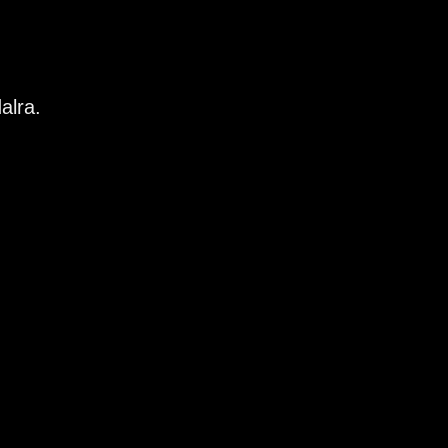
alra.