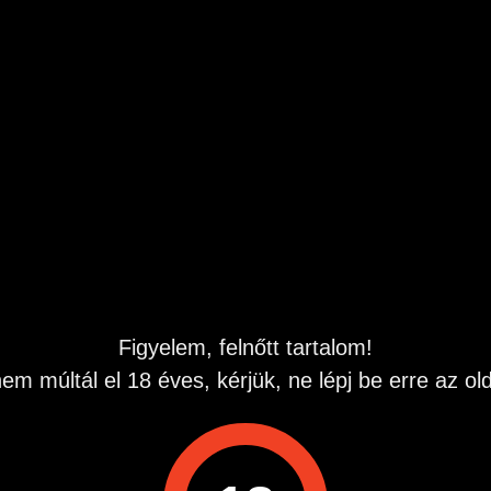
megy, Natúr francia
Figyelem, felnőtt tartalom!
em múltál el 18 éves, kérjük, ne lépj be erre az old
re nyitott, kalandot keres. Ne csak kifejezetten
 távra is!