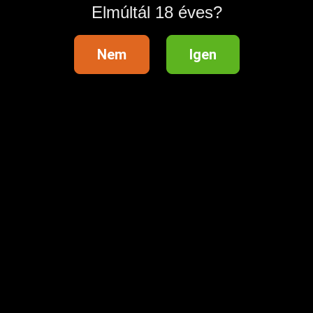
Hirdetés azonosító
: 1778495693
Elmúltál 18 éves?
Megtekintések:
0
Nem
Igen
Szabálytalan hirdetés?
A hirdetővel való kapcsolatfelvételhez lépj be startapró.hu
fiókodba vagy regisztrálj gyorsan most!
Belépés / Regisztráció
Hitelesített telefonszám
Hirdetés megosztása