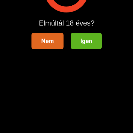
Település
Elmúltál 18 éves?
Nem
Igen
Hasznos információk
Súgóközpont
Fizetési tudnivalók és díjtáblázat
Hirdetési szabályzat
Felhasználási feltételek
Adatvédelmi beállítások
Ügyfélszolgálat
Marketing
Kategórialista