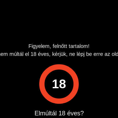
örében hölgyet-hölgyeket keresek délutáni, hétvégi
Figyelem, felnőtt tartalom!
5
em múltál el 18 éves, kérjük, ne lépj be erre az old
18
kelhetnek
Elmúltál 18 éves?