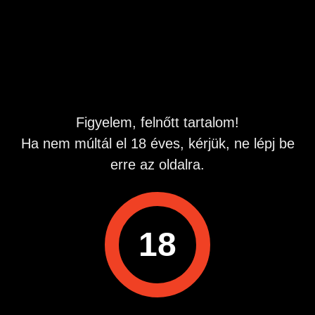
Megtekintések:
0
Szabálytalan hirdetés?
A hirdetővel való kapcsolatfelvételhez lépj be startapró.hu
fiókodba vagy regisztrálj gyorsan most!
Figyelem, felnőtt tartalom!
Belépés / Regisztráció
Ha nem múltál el 18 éves, kérjük, ne lépj be
erre az oldalra.
Hitelesített telefonszám
18
Hirdetés megosztása