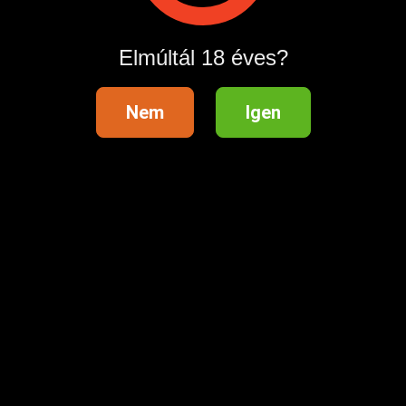
Hirdetés megosztása
Elmúltál 18 éves?
Nem
Igen