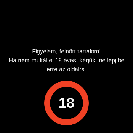
öltöző fülke, étterem vagy mozi mosdója, pláza mélygarázs
kocsiban, stb. Merj találkozni :)
Hirdetés azonosító
: 1778444137
Megtekintések:
0
Szabálytalan hirdetés?
Figyelem, felnőtt tartalom!
Ha nem múltál el 18 éves, kérjük, ne lépj be
A hirdetővel való kapcsolatfelvételhez lépj be startapró.hu
erre az oldalra.
fiókodba vagy regisztrálj gyorsan most!
Belépés / Regisztráció
18
Hirdetés megosztása