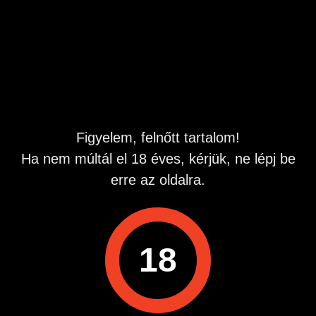
Kérlek írj ha érdekel
Hirdetés azonosító
: 1751787540
Megtekintések:
0
Szabálytalan hirdetés?
Figyelem, felnőtt tartalom!
A hirdetővel való kapcsolatfelvételhez lépj be startapró.hu
fiókodba vagy regisztrálj gyorsan most!
Ha nem múltál el 18 éves, kérjük, ne lépj be
Belépés / Regisztráció
erre az oldalra.
18
Hirdetés megosztása