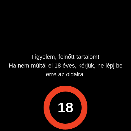
Hirdetés azonosító
: 1775303304
Megtekintések:
0
Szabálytalan hirdetés?
A hirdetővel való kapcsolatfelvételhez lépj be startapró.hu
fiókodba vagy regisztrálj gyorsan most!
Figyelem, felnőtt tartalom!
Ha nem múltál el 18 éves, kérjük, ne lépj be
Belépés / Regisztráció
erre az oldalra.
Hitelesített telefonszám
18
Hirdetés megosztása