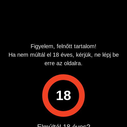
Hirdetés azonosító
: 1772901780
Megtekintések:
0
Szabálytalan hirdetés?
Figyelem, felnőtt tartalom!
Ha nem múltál el 18 éves, kérjük, ne lépj be
A hirdetővel való kapcsolatfelvételhez lépj be startapró.hu
fiókodba vagy regisztrálj gyorsan most!
erre az oldalra.
Belépés / Regisztráció
18
Hirdetés megosztása
Elmúltál 18 éves?