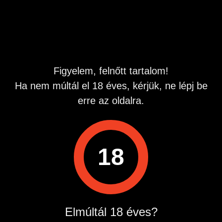
Hirdetés azonosító
: 1782981884
Megtekintések:
0
Szabálytalan hirdetés?
Figyelem, felnőtt tartalom!
A hirdetővel való kapcsolatfelvételhez lépj be startapró.hu
Ha nem múltál el 18 éves, kérjük, ne lépj be
fiókodba vagy regisztrálj gyorsan most!
erre az oldalra.
Belépés / Regisztráció
Hirdetés megosztása
18
Elmúltál 18 éves?