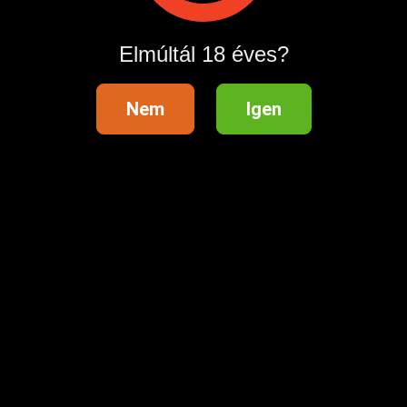
Hirdetés megosztása
Elmúltál 18 éves?
Nem
Igen