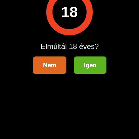
18
A hirdetővel való kapcsolatfelvételhez lépj be startapró.hu
fiókodba vagy regisztrálj gyorsan most!
Belépés / Regisztráció
Elmúltál 18 éves?
Hirdetés megosztása
Nem
Igen