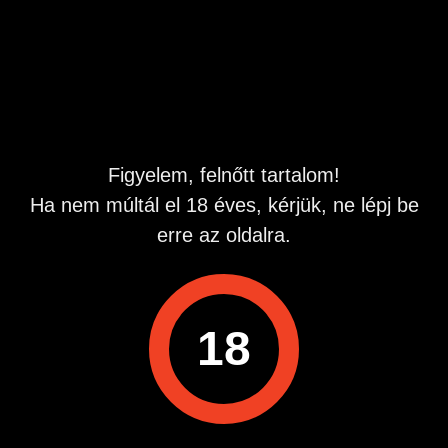
Hirdetés azonosító
: 1685099243
Megtekintések:
0
Szabálytalan hirdetés?
A hirdetővel való kapcsolatfelvételhez lépj be startapró.hu
fiókodba vagy regisztrálj gyorsan most!
Figyelem, felnőtt tartalom!
Ha nem múltál el 18 éves, kérjük, ne lépj be
Belépés / Regisztráció
erre az oldalra.
18
Hirdetés megosztása