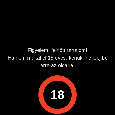
Üzenetben mindent megbeszélünk.
Hirdetés azonosító
: 1701785894
Megtekintések:
0
Szabálytalan hirdetés?
Figyelem, felnőtt tartalom!
A hirdetővel való kapcsolatfelvételhez lépj be startapró.hu
fiókodba vagy regisztrálj gyorsan most!
Ha nem múltál el 18 éves, kérjük, ne lépj be
Belépés / Regisztráció
erre az oldalra.
18
Hirdetés megosztása