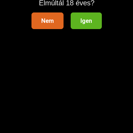
Elmúltál 18 éves?
Nem
Igen
💖 25% kedvezményt kaptál