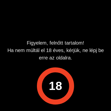
kipróbálás szintjén, de akár rendszeres kapcsolat is
érdekelne.
Hirdetés azonosító
: 1744022900
Megtekintések:
0
Szabálytalan hirdetés?
Figyelem, felnőtt tartalom!
Ha nem múltál el 18 éves, kérjük, ne lépj be
A hirdetővel való kapcsolatfelvételhez lépj be startapró.hu
erre az oldalra.
fiókodba vagy regisztrálj gyorsan most!
Belépés / Regisztráció
18
Hirdetés megosztása