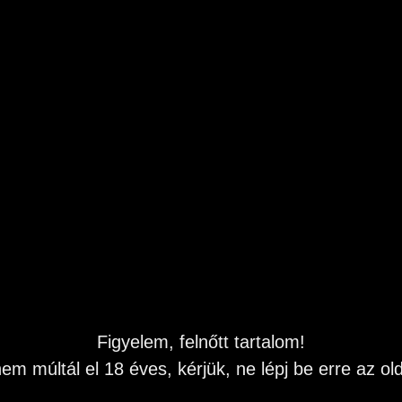
Fenn
agy párt keresek akár hosszabbtávra is.
zkréció adott.
4
kelhetnek
Figyelem, felnőtt tartalom!
em múltál el 18 éves, kérjük, ne lépj be erre az old