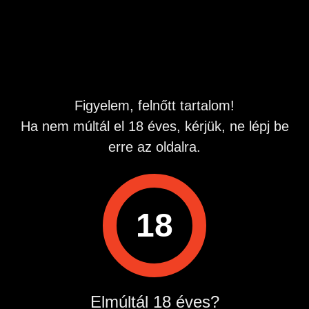
Hirdetés azonosító
: 1781253744
Megtekintések:
0
Szabálytalan hirdetés?
Figyelem, felnőtt tartalom!
A hirdetővel való kapcsolatfelvételhez lépj be startapró.hu
Ha nem múltál el 18 éves, kérjük, ne lépj be
fiókodba vagy regisztrálj gyorsan most!
erre az oldalra.
Belépés / Regisztráció
18
Hirdetés megosztása
Elmúltál 18 éves?