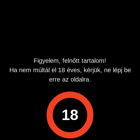
Hirdetés azonosító
: 1782906737
Megtekintések:
0
Szabálytalan hirdetés?
A hirdetővel való kapcsolatfelvételhez lépj be startapró.hu
fiókodba vagy regisztrálj gyorsan most!
Figyelem, felnőtt tartalom!
Ha nem múltál el 18 éves, kérjük, ne lépj be
Belépés / Regisztráció
erre az oldalra.
Hitelesített telefonszám
18
Hirdetés megosztása