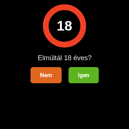
A hirdetővel való kapcsolatfelvételhez lépj be startapró.hu
18
fiókodba vagy regisztrálj gyorsan most!
Belépés / Regisztráció
Elmúltál 18 éves?
Hitelesített telefonszám
Nem
Igen
Hirdetés megosztása