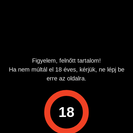
érdekel.18-55-éves az a kor ami érdekel.
Hirdetés azonosító
: 1774879564
Megtekintések:
0
Szabálytalan hirdetés?
A hirdetővel való kapcsolatfelvételhez lépj be startapró.hu
Figyelem, felnőtt tartalom!
fiókodba vagy regisztrálj gyorsan most!
Ha nem múltál el 18 éves, kérjük, ne lépj be
Belépés / Regisztráció
erre az oldalra.
Hitelesített telefonszám
18
Hirdetés megosztása