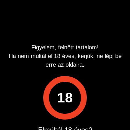
legfontosabb.
Hirdetés azonosító
: 1745505635
Megtekintések:
0
Szabálytalan hirdetés?
Figyelem, felnőtt tartalom!
Ha nem múltál el 18 éves, kérjük, ne lépj be
A hirdetővel való kapcsolatfelvételhez lépj be startapró.hu
fiókodba vagy regisztrálj gyorsan most!
erre az oldalra.
Belépés / Regisztráció
18
Hirdetés megosztása
Elmúltál 18 éves?