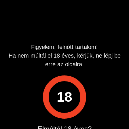
Köszönöm
Hirdetés azonosító
: 1753606395
Megtekintések:
0
Szabálytalan hirdetés?
Figyelem, felnőtt tartalom!
Ha nem múltál el 18 éves, kérjük, ne lépj be
A hirdetővel való kapcsolatfelvételhez lépj be startapró.hu
fiókodba vagy regisztrálj gyorsan most!
erre az oldalra.
Belépés / Regisztráció
18
Hirdetés megosztása
Elmúltál 18 éves?