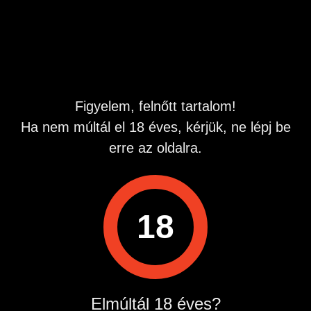
Hirdetés azonosító
: 1780935177
Megtekintések:
0
Szabálytalan hirdetés?
Figyelem, felnőtt tartalom!
A hirdetővel való kapcsolatfelvételhez lépj be startapró.hu
Ha nem múltál el 18 éves, kérjük, ne lépj be
fiókodba vagy regisztrálj gyorsan most!
erre az oldalra.
Belépés / Regisztráció
18
Hirdetés megosztása
Elmúltál 18 éves?