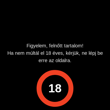
keressetek egyedülálló nők is kereshetnek ha hiányzik
nekik egy kis nevelés de normálba is mehet ahogy
igénylled
Hirdetés azonosító
: 1781087370
Megtekintések:
0
Szabálytalan hirdetés?
Figyelem, felnőtt tartalom!
Ha nem múltál el 18 éves, kérjük, ne lépj be
A hirdetővel való kapcsolatfelvételhez lépj be startapró.hu
erre az oldalra.
fiókodba vagy regisztrálj gyorsan most!
Belépés / Regisztráció
18
Hirdetés megosztása